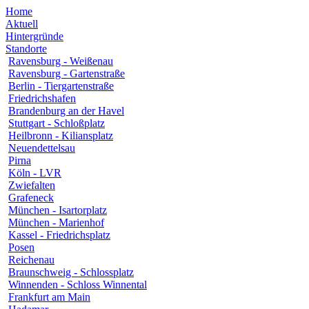
Home
Aktuell
Hintergründe
Standorte
Ravensburg - Weißenau
Ravensburg - Gartenstraße
Berlin - Tiergartenstraße
Friedrichshafen
Brandenburg an der Havel
Stuttgart - Schloßplatz
Heilbronn - Kiliansplatz
Neuendettelsau
Pirna
Köln - LVR
Zwiefalten
Grafeneck
München - Isartorplatz
München - Marienhof
Kassel - Friedrichsplatz
Posen
Reichenau
Braunschweig - Schlossplatz
Winnenden - Schloss Winnental
Frankfurt am Main